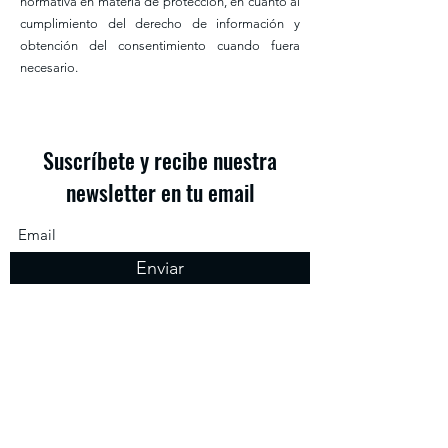
normativa en materia de protección, en cuanto al
cumplimiento del derecho de información y
obtención del consentimiento cuando fuera
necesario.
Suscríbete y recibe nuestra
newsletter en tu email
Enviar
www.cpvritamoldao.es
le informa que el correo
electrónico que proporcione será tratado por
RITA MOLDAO FERREIRA como responsable de