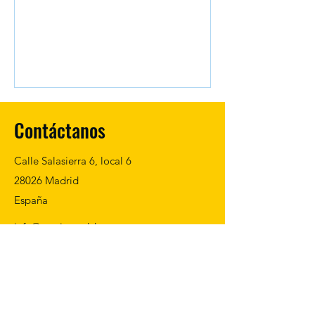
Contáctanos
Calle Salasierra 6, local 6
28026 Madrid
España
info@cpvritamoldao.es
+34
911 49 06 24