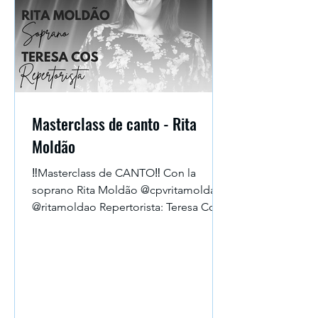
Masterclass de canto - Rita
Moldão
‼️Masterclass de CANTO‼️ Con la
soprano Rita Moldão @cpvritamoldao
@ritamoldao Repertorista: Teresa Cos
@costeresa 👉DEL 14 al 16 ABRIL...