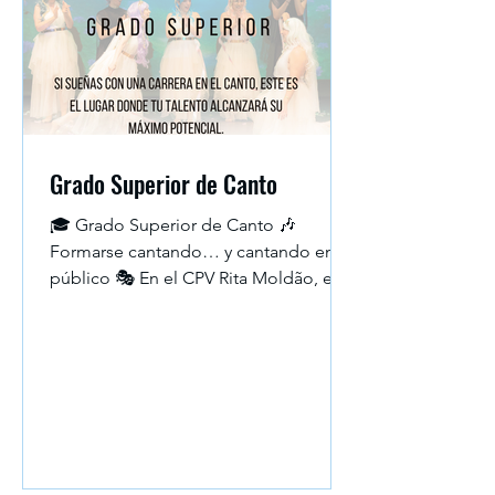
Grado Superior de Canto
🎓 Grado Superior de Canto 🎶
Formarse cantando… y cantando en
público 🎭 En el CPV Rita Moldão, el
escenario forma parte del aprendizaje.
Nuestros alumnos actúan de manera
constante en diferentes formatos,
porque un cantante se construye con
experiencia real. ✨ A lo largo del curso
participarás en: 🎤 Conciertos con coro
y solistas 🎹 Recitales como solista y en
conjunto 🎭 Galas de ópera y zarzuela