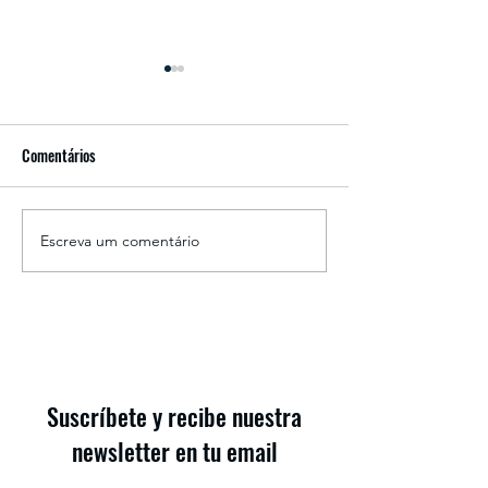
Comentários
Grado Superior de 
Escreva um comentário
Curso de Preparación para
Acceso al Superior de Canto
25/26
Suscríbete y recibe nuestra
newsletter en tu email